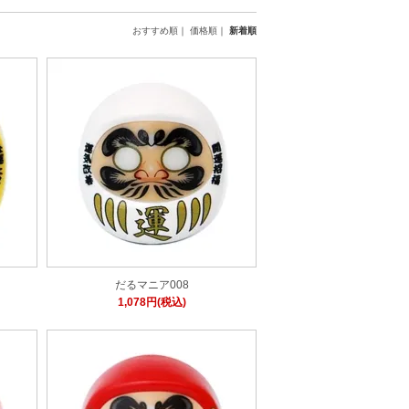
おすすめ順
｜
価格順
｜
新着順
だるマニア008
1,078円(税込)