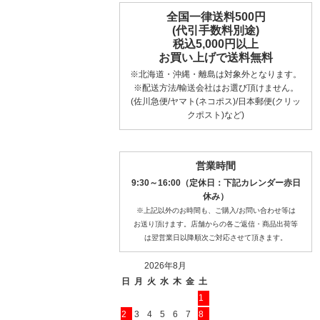
全国一律送料500円
(代引手数料別途)
税込5,000円以上
お買い上げで送料無料
※北海道・沖縄・離島は対象外となります。
※配送方法/輸送会社はお選び頂けません。
(佐川急便/ヤマト(ネコポス)/日本郵便(クリッ
クポスト)など)
営業時間
9:30～16:00（定休日：下記カレンダー赤日
休み）
※上記以外のお時間も、ご購入/お問い合わせ等は
お送り頂けます。店舗からの各ご返信・商品出荷等
は翌営業日以降順次ご対応させて頂きます。
2026年8月
日
月
火
水
木
金
土
1
2
3
4
5
6
7
8