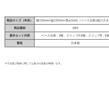
商品サイズ（本体）
横150mm×縦150mm×厚み5mm（ベース台座1枚の大
商品素材
ABS
基本セット内容
ベース台座：3枚、クリップA:9個、クリップB：6
製造
日本製
※寸法及び色味に関しては多少の誤差が御座います。