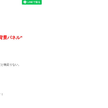
背景パネル”
だと物足りない。
す！