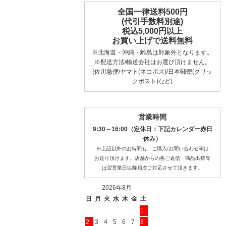
全国一律送料500円
(代引手数料別途)
税込5,000円以上
お買い上げで送料無料
※北海道・沖縄・離島は対象外となります。
※配送方法/輸送会社はお選び頂けません。
(佐川急便/ヤマト(ネコポス)/日本郵便(クリッ
クポスト)など)
営業時間
9:30～16:00（定休日：下記カレンダー赤日
休み）
※上記以外のお時間も、ご購入/お問い合わせ等は
お送り頂けます。店舗からの各ご返信・商品出荷等
は翌営業日以降順次ご対応させて頂きます。
2026年8月
日
月
火
水
木
金
土
1
2
3
4
5
6
7
8