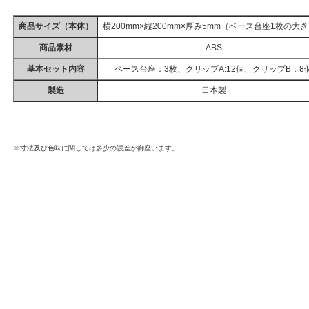
商品サイズ（本体）
横200mm×縦200mm×厚み5mm（ベース台座1枚の大
商品素材
ABS
基本セット内容
ベース台座：3枚、クリップA:12個、クリップB：8
製造
日本製
※寸法及び色味に関しては多少の誤差が御座います。