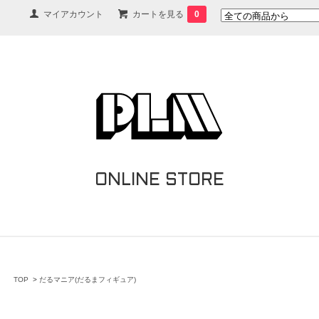
マイアカウント
カートを見る
0
ONLINE STORE
TOP
>
だるマニア(だるまフィギュア)