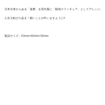
日本古来からある「達磨」を現代風に「願掛けフィギュア」としてアレンジ。
人生七転び八起き！願いことが叶いますように!!
製品サイズ：63mm×60mm×56mm