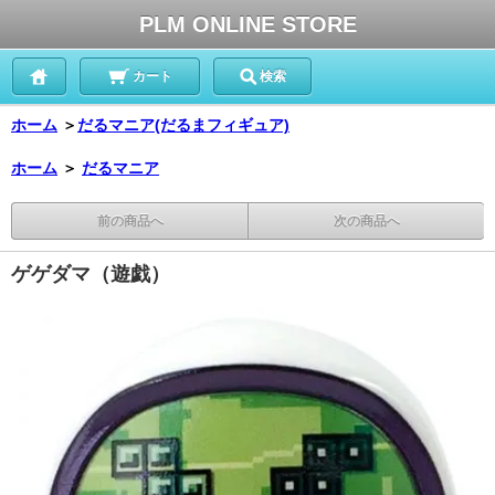
PLM ONLINE STORE
カート
検索
ホーム
＞
だるマニア(だるまフィギュア)
ホーム
＞
だるマニア
前の商品へ
次の商品へ
ゲゲダマ（遊戯）